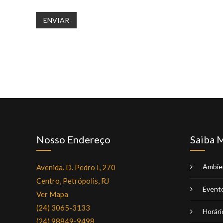
Nosso Endereço
Saiba 
Ambie
Avenida. D. Pedro I, 270
Centro, Petrópolis, RJ
Event
Ver Mapa
(24) 3065-3133
Horári
(24) 98849-9498