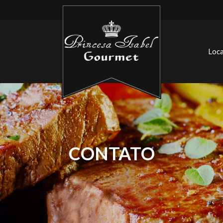
Princesa
Isabel
Gourmet
Loca
Restaurante
em
Petrópolis
–
RJ
CONTATO