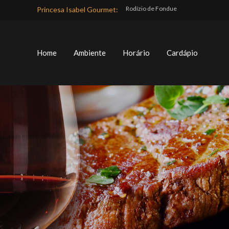
Skip
Rodízio de Fondue
Princesa Isabel Gourmet:
to
content
Home
Ambiente
Horário
Cardápio