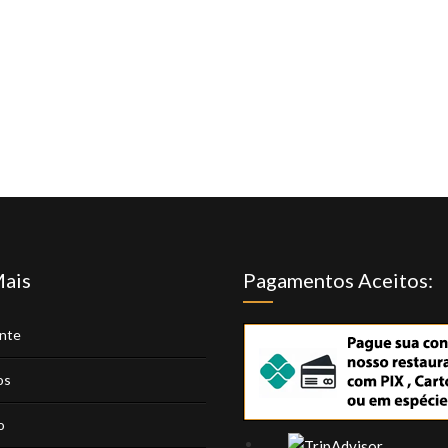
Mais
Pagamentos Aceitos:
nte
os
o