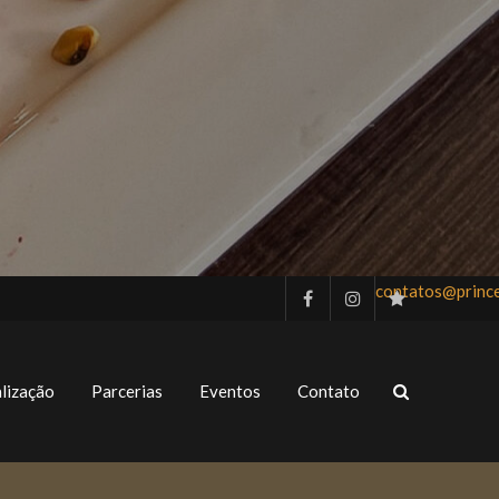
contatos@princ
lização
Parcerias
Eventos
Contato