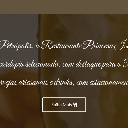
e Petrópolis, o Restaurante Princesa Isa
 cardápio selecionado, com destaque para o
cervejas artesanais e drinks, com estacionamen
Saiba Mais