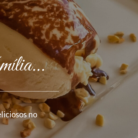
mília…
liciosos no