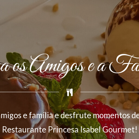
 os Amigos e a Fa
migos e família e desfrute momentos de
Restaurante Princesa Isabel Gourmet!