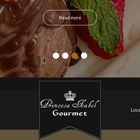
Read more
Princesa
Isabel
Gourmet
Loca
Restaurante
em
Petrópolis