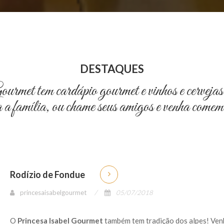
DESTAQUES
t tem cardápio gourmet e vinhos e cervejas se
a família, ou chame seus amigos e venha comemo
Rodízio de Fondue
princesaisabelgourmet
05/07/2018
O
Princesa Isabel Gourmet
também tem tradição dos alpes! Ven