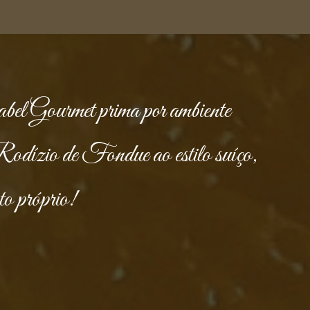
bel Gourmet prima por ambiente
 Rodízio de Fondue ao estilo suíço,
to próprio!